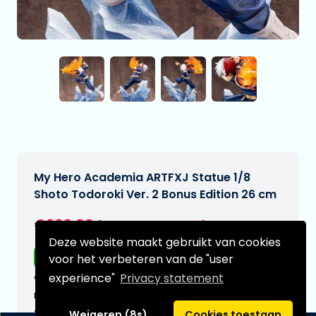
My Hero Academia ARTFXJ Statue 1/8
Shoto Todoroki Ver. 2 Bonus Edition 26 cm
€209,00
[Onder voorbehoud]
Deze website maakt gebruikt van cookies
Gratis verzending
voor het verbeteren van de "user
experience"
Privacy statement
Verwachtte leverdatum:
n.v.t.
Type:
Weigeren (8s)
Cookies toestaan