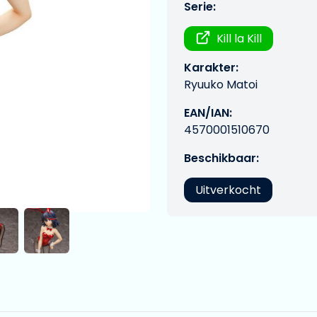
Serie:
Kill la Kill
Karakter:
Ryuuko Matoi
EAN/IAN:
4570001510670
Beschikbaar:
Uitverkocht