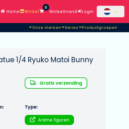
0
Home
Winkel
Winkelmand
Login
Onze merken
Series
Productgroepen
 Statue 1/4 Ryuko Matoi Bunny
Gratis verzending
m:
Type:
Anime figuren