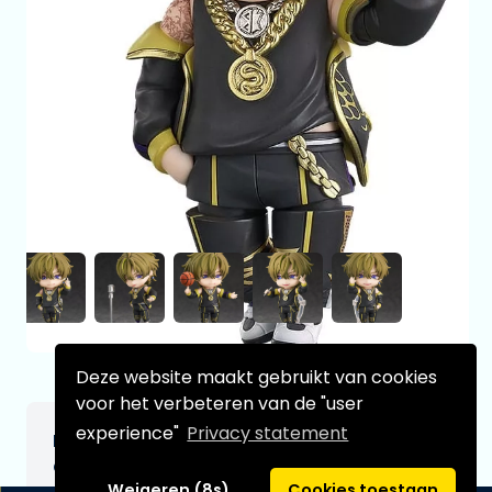
Deze website maakt gebruikt van cookies
voor het verbeteren van de "user
experience"
Privacy statement
Paradox Live Nendoroid Action Figure
Chisei Kuzuryu 10 cm
Weigeren (8s)
Cookies toestaan