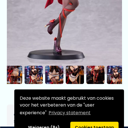
Deze website maakt gebruikt van cookies
voor het verbeteren van de "user
experience"
Privacy statement
Original Character PVC Statue 1/7
Shibarare Cat Ruhuna-chan 26 cm
Weigeren (8s)
Cookies toestaan