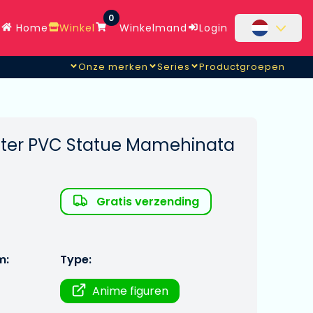
0
Home
Winkel
Winkelmand
Login
Onze merken
Series
Productgroepen
cter PVC Statue Mamehinata
Gratis verzending
m:
Type:
Anime figuren