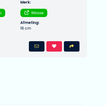
Merk:
o
Ribose
Afmeting:
18 cm