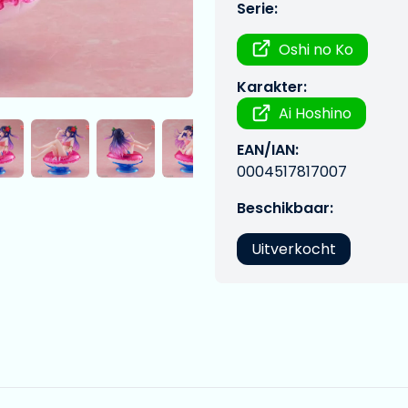
Serie:
Oshi no Ko
Karakter:
Ai Hoshino
EAN/IAN:
0004517817007
Beschikbaar:
Uitverkocht