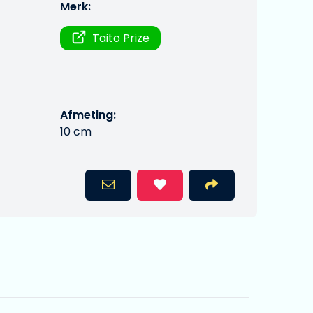
Merk:
Taito Prize
Afmeting:
10 cm