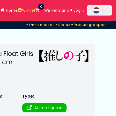
0
Home
Winkel
Winkelmand
Login
Onze merken
Series
Productgroepen
Float Girls
0 cm
m:
Type:
Anime figuren