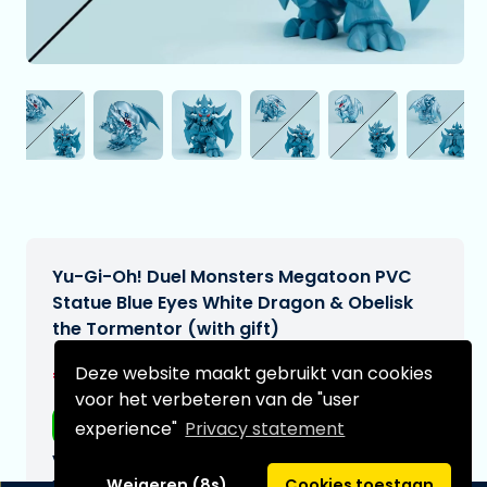
Yu-Gi-Oh! Duel Monsters Megatoon PVC
Statue Blue Eyes White Dragon & Obelisk
the Tormentor (with gift)
€118,99
Deze website maakt gebruikt van cookies
[Onder voorbehoud]
voor het verbeteren van de "user
Gratis verzending
experience"
Privacy statement
Verwachtte leverdatum:
n.v.t.
Weigeren (8s)
Cookies toestaan