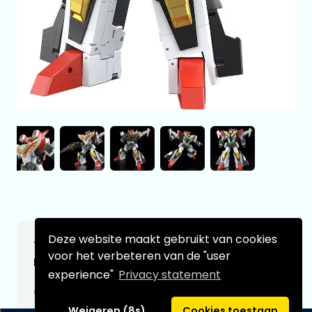
Deze website maakt gebruikt van cookies
The Brave Fighter of Sun Fighbird Action
voor het verbeteren van de "user
Figure The Gattai Granbird 25 cm
experience"
Privacy statement
€229,99
[Onder voorbehoud]
Weigeren (8s)
Cookies toestaan