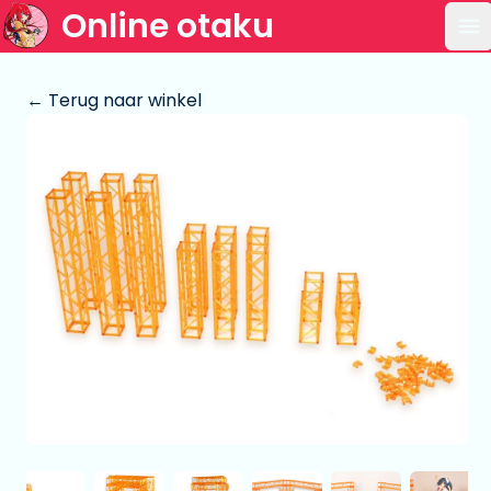
Online otaku
Op
← Terug naar winkel