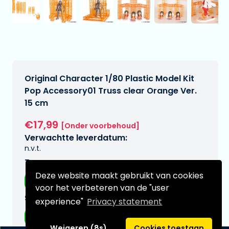
Original Character 1/80 Plastic Model Kit
Pop Accessory01 Truss clear Orange Ver.
15 cm
€17,99
[Onder voorbehoud]
Verwachtte leverdatum:
n.v.t.
Type:
Deze website maakt gebruikt van cookies
Anime figuren
voor het verbeteren van de "user
Serie:
experience"
Privacy statement
Original Character
Weigeren (8s)
Cookies toestaan