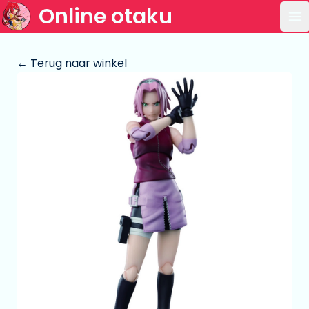
Online otaku
Op
← Terug naar winkel