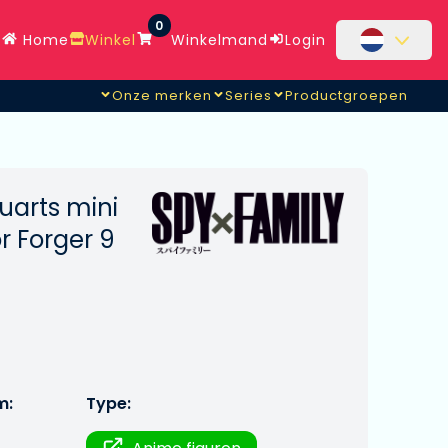
0
Home
Winkel
Winkelmand
Login
Onze merken
Series
Productgroepen
guarts mini
r Forger 9
m:
Type: