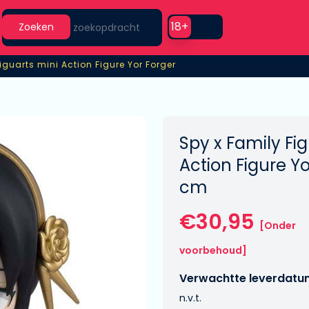
Search
Use setting
18+
Zoeken
iguarts mini Action Figure Yor Forger
iguarts mini Action Figure Yor Forger
Spy x Family Fi
Action Figure Yo
cm
€30,95
[Onder
voorbehoud]
Verwachtte leverdatu
n.v.t.