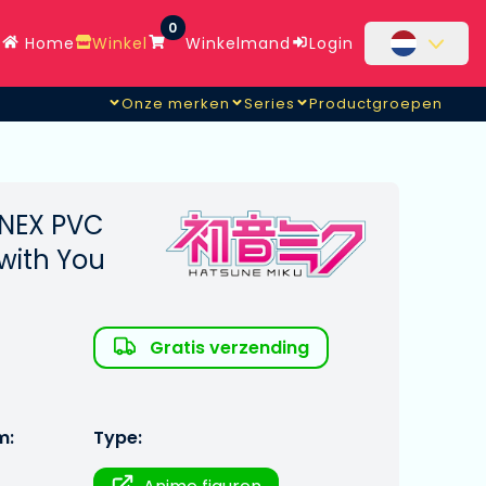
0
Home
Winkel
Winkelmand
Login
Onze merken
Series
Productgroepen
:NEX PVC
 with You
m
Gratis verzending
m:
Type: