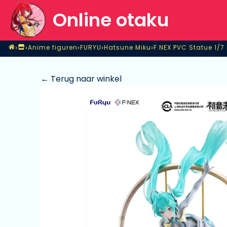
Online otaku
Home
›
›
›
›
›
Anime figuren
FURYU
Hatsune Miku
F:NEX PVC Statue 1/7
Shop
Anime figuren
FURYU
Hatsune Miku
F:NEX PVC Statue 1/7 
← Terug naar winkel