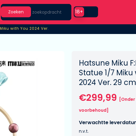
Search
Use setting
18+
Zoeken
 Miku with You 2024 Ver.
Miku with You 2024 Ver.
Hatsune Miku F
Statue 1/7 Miku
2024 Ver. 29 c
€299,99
[Onder
voorbehoud]
Verwachtte leverdatu
n.v.t.