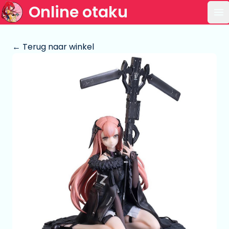
Online otaku
Op
← Terug naar winkel