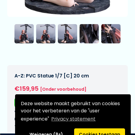
A-Z: PVC Statue 1/7 [C] 20 cm
€159,95
[Onder voorbehoud]
Gratis verzending
Deze website maakt gebruikt van cookies
voor het verbeteren van de "user
Verwachtte leverdatum:
experience"
Privacy statement
n.v.t.
Type:
Weigeren (8s)
Cookies toestaan