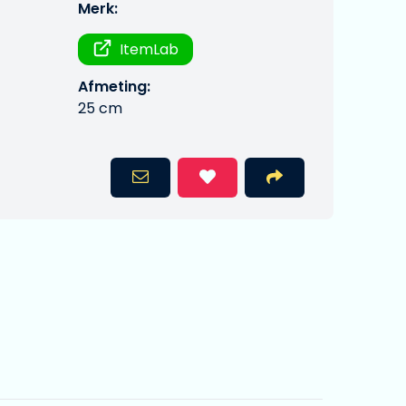
Merk:
ItemLab
Afmeting:
25 cm