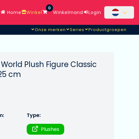
0
Home
Winkel
Winkelmand
Login
Onze merken
Series
Productgroepen
World Plush Figure Classic
 25 cm
m:
Type:
Plushes