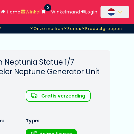
0
Home
Winkel
Winkelmand
Login
Statue 1/7 Dimension Traveler Neptune Generator Unit Ver.
Onze merken
Series
Productgroepen
r.
 Neptunia Statue 1/7
eler Neptune Generator Unit
Gratis verzending
m:
Type: