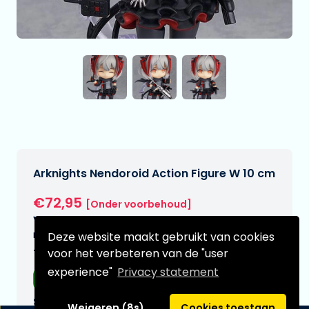
Arknights Nendoroid Action Figure W 10 cm
€72,95
[Onder voorbehoud]
Verwachtte leverdatum:
n.v.t.
Deze website maakt gebruikt van cookies
voor het verbeteren van de "user
Type:
experience"
Privacy statement
Anime figuren
Serie:
Weigeren (8s)
Cookies toestaan