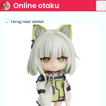
Online otaku
Op
← Terug naar winkel