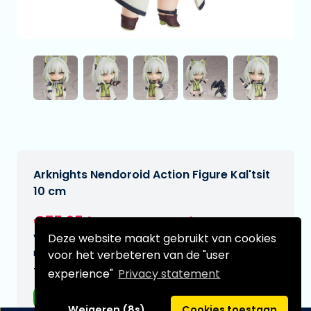
Arknights Nendoroid Action Figure Kal'tsit
10 cm
€75,95
[Onder voorbehoud]
Deze website maakt gebruikt van cookies
Verwachtte leverdatum:
n.v.t.
voor het verbeteren van de "user
Type:
experience"
Privacy statement
Anime figuren
Weigeren (8s)
Cookies toestaan