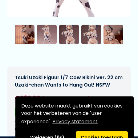
Tsuki Uzaki Figuur 1/7 Cow Bikini Ver. 22 cm
Uzaki-chan Wants to Hang Out! NSFW
€239,00
[Onder voorbehoud]
Deze website maakt gebruikt van cookies
Gratis verzending
voor het verbeteren van de "user
experience"
Privacy statement
Verwachtte leverdatum:
n.v.t.
Type:
Weigeren (8s)
Cookies toestaan