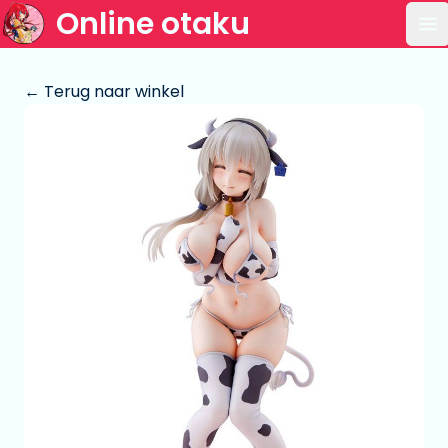
Online otaku
Op
← Terug naar winkel