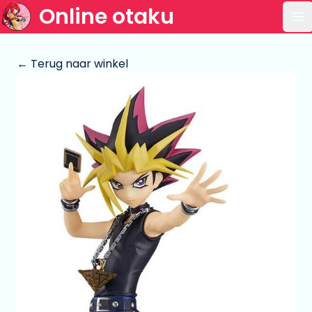
Online otaku
Op
← Terug naar winkel