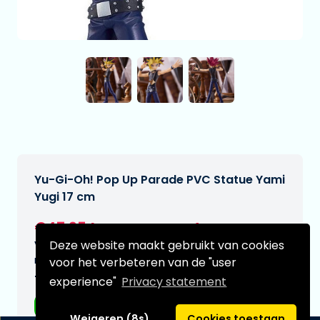
Yu-Gi-Oh! Pop Up Parade PVC Statue Yami
Yugi 17 cm
€47,95
[Onder voorbehoud]
Deze website maakt gebruikt van cookies
Verwachtte leverdatum:
n.v.t.
voor het verbeteren van de "user
Type:
experience"
Privacy statement
Anime figuren
Weigeren (8s)
Cookies toestaan