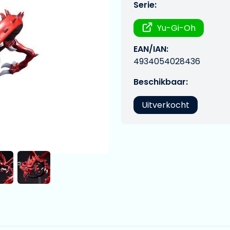
Serie:
Yu-Gi-Oh
EAN/IAN:
4934054028436
Beschikbaar:
Uitverkocht