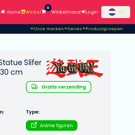
0
Home
Winkel
Winkelmand
Login
Onze merken
Series
Productgroepen
tatue Slifer
 30 cm
Gratis verzending
m:
Type:
Anime figuren