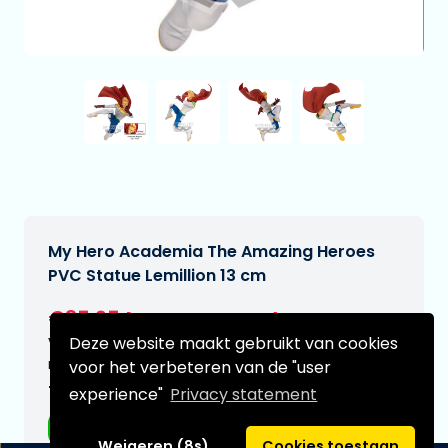
My Hero Academia The Amazing Heroes
PVC Statue Lemillion 13 cm
€35,95
[Onder voorbehoud]
Deze website maakt gebruikt van cookies
Verwachtte leverdatum:
n.v.t.
voor het verbeteren van de "user
Type:
experience"
Privacy statement
Anime figuren
Weigeren (8s)
Cookies toestaan