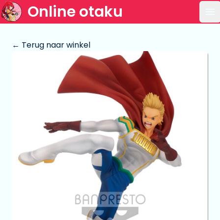
Online otaku
Op
← Terug naar winkel