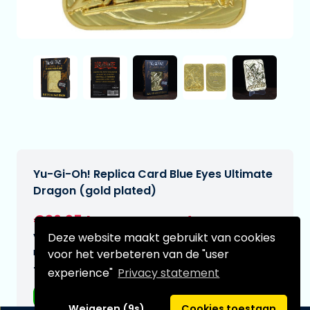
Yu-Gi-Oh! Replica Card Blue Eyes Ultimate
Dragon (gold plated)
€26,95
[Onder voorbehoud]
Deze website maakt gebruikt van cookies
Verwachtte leverdatum:
n.v.t.
voor het verbeteren van de "user
Type:
experience"
Privacy statement
Replica's
Weigeren (9s)
Cookies toestaan