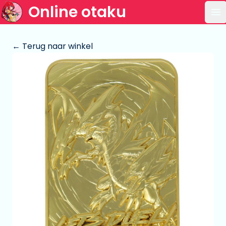
Online otaku
Op
← Terug naar winkel