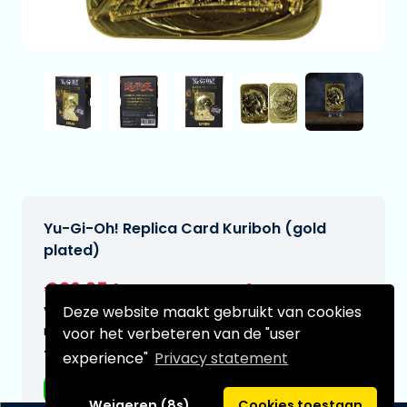
Yu-Gi-Oh! Replica Card Kuriboh (gold
plated)
€26,95
[Onder voorbehoud]
Deze website maakt gebruikt van cookies
Verwachtte leverdatum:
n.v.t.
voor het verbeteren van de "user
Type:
experience"
Privacy statement
Replica's
Weigeren (8s)
Cookies toestaan