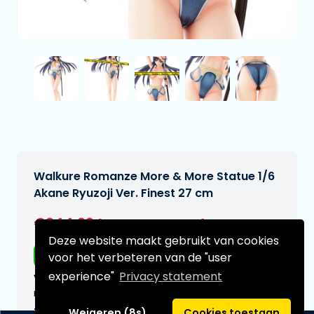
Walkure Romanze More & More Statue 1/6
Akane Ryuzoji Ver. Finest 27 cm
€244,69
[Onder voorbehoud]
Deze website maakt gebruikt van cookies
Gratis verzending
voor het verbeteren van de "user
experience"
Privacy statement
Verwachtte leverdatum:
n.v.t.
Type:
Weigeren (8s)
Cookies toestaan