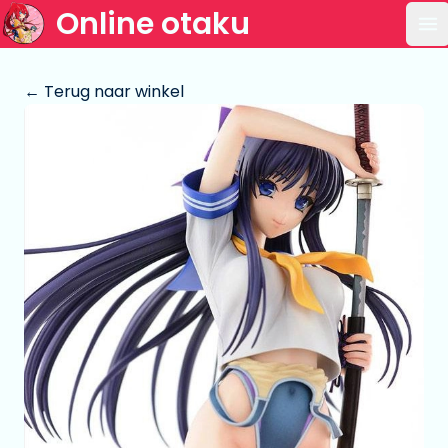
Online otaku
Op
← Terug naar winkel