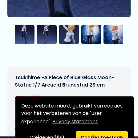
Tsukihime -A Piece of Blue Glass Moon-
Statue 1/7 Arcueid Brunestud 29 cm
€214,95
[Onder voorbehoud]
Deze website maakt gebruikt van cookies
Gratis verzending
voor het verbeteren van de "user
experience"
Privacy statement
Verwachtte leverdatum:
n.v.t.
Type:
Weigeren (8s)
Cookies toestaan