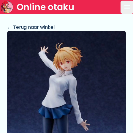
Online otaku
Op
← Terug naar winkel