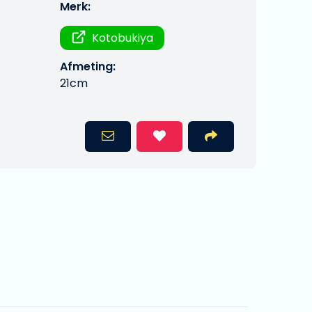
Merk:
Kotobukiya
Afmeting:
21cm