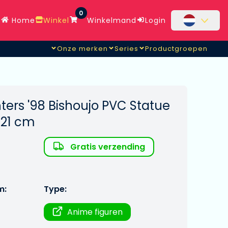
0
Home
Winkel
Winkelmand
Login
Onze merken
Series
Productgroepen
hters '98 Bishoujo PVC Statue
 21 cm
Gratis verzending
m:
Type:
Anime figuren