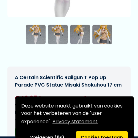
A Certain Scientific Railgun T Pop Up
Parade PVC Statue Misaki Shokuhou 17 cm
€42,95
[Onder voorbehoud]
Deze website maakt gebruikt van cookies
Verwachtte leverdatum:
n.v.t.
voor het verbeteren van de "user
Type:
experience"
Privacy statement
Anime figuren
Weigeren (8s)
Cookies toestaan