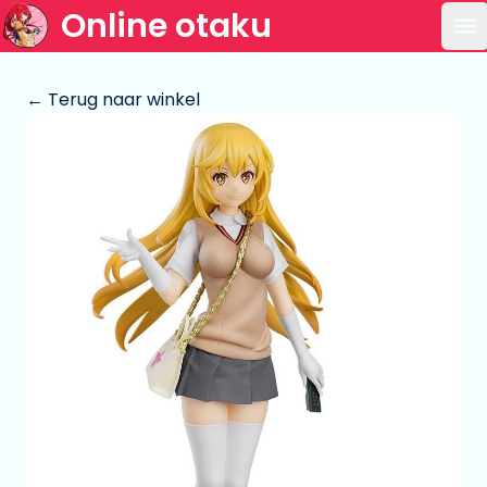
Online otaku
Op
← Terug naar winkel