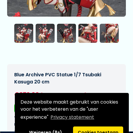
Blue Archive PVC Statue 1/7 Tsubaki
Kasuga 20 cm
€279,00
[Onder voorbehoud]
Deze website maakt gebruikt van cookies
Gratis verzending
voor het verbeteren van de "user
experience"
Privacy statement
Verwachtte leverdatum:
n.v.t.
Type:
Weigeren (8s)
Cookies toestaan