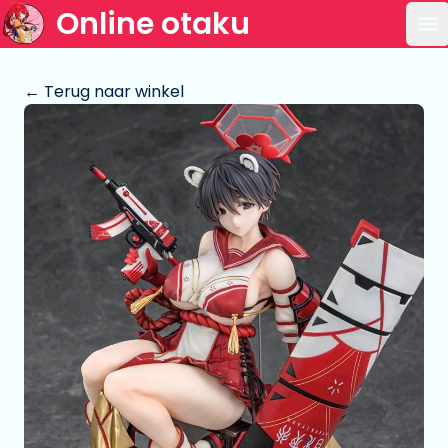
Online otaku
Op
← Terug naar winkel