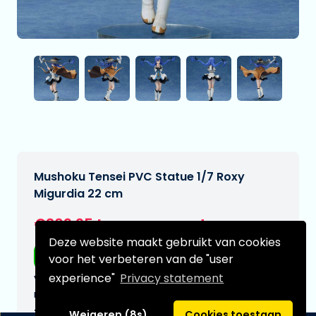
Mushoku Tensei PVC Statue 1/7 Roxy
Migurdia 22 cm
€209,95
[Onder voorbehoud]
Deze website maakt gebruikt van cookies
Gratis verzending
voor het verbeteren van de "user
experience"
Privacy statement
Verwachtte leverdatum:
n.v.t.
Type:
Weigeren (8s)
Cookies toestaan