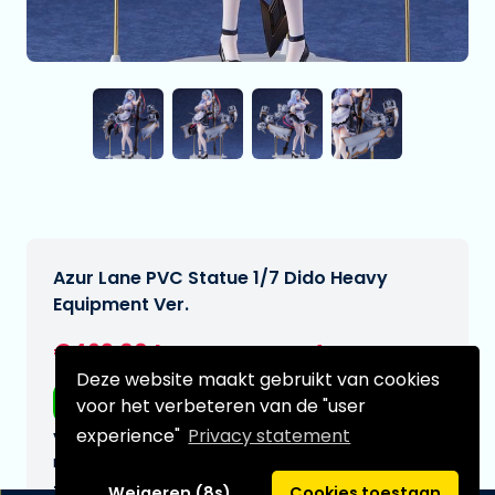
Azur Lane PVC Statue 1/7 Dido Heavy
Equipment Ver.
€469,00
[Onder voorbehoud]
Deze website maakt gebruikt van cookies
Gratis verzending
voor het verbeteren van de "user
experience"
Privacy statement
Verwachtte leverdatum:
n.v.t.
Type:
Weigeren (8s)
Cookies toestaan