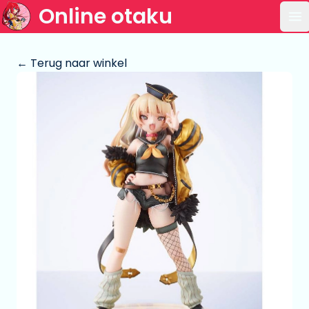
Online otaku
Op
← Terug naar winkel