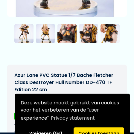
Azur Lane PVC Statue 1/7 Bache Fletcher
Class Destroyer Hull Number DD-470 TF
Edition 22 cm
€199,95
Deze website maakt gebruikt van cookies
[Onder voorbehoud]
voor het verbeteren van de "user
Gratis verzending
experience"
Privacy statement
Verwachtte leverdatum:
n.v.t.
Weigeren (8s)
Cookies toestaan