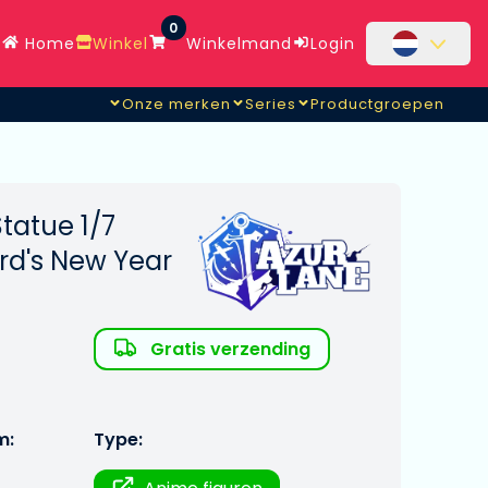
0
Home
Winkel
Winkelmand
Login
Onze merken
Series
Productgroepen
tatue 1/7
rd's New Year
Gratis verzending
m:
Type: