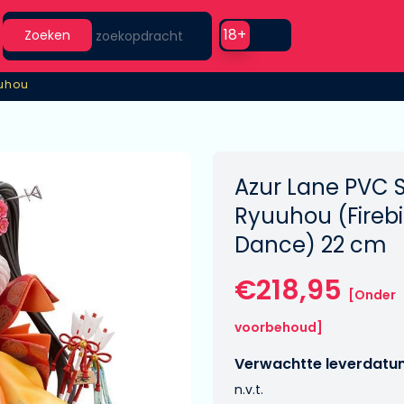
Search
Use setting
18+
Zoeken
uuhou
uuhou
Azur Lane PVC S
Ryuuhou (Firebi
Dance) 22 cm
€218,95
[Onder
voorbehoud]
Verwachtte leverdatu
n.v.t.