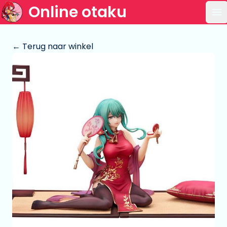
Online otaku
Op
← Terug naar winkel