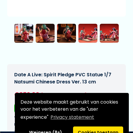
Date A Live: Spirit Pledge PVC Statue 1/7
Natsumi Chinese Dress Ver. 13 cm
€259,00
[Onder voorbehoud]
Deze website maakt gebruikt van cookies
Gratis verzending
voor het verbeteren van de "user
experience"
Privacy statement
Verwachtte leverdatum:
n.v.t.
Type:
Weigeren (8s)
Cookies toestaan