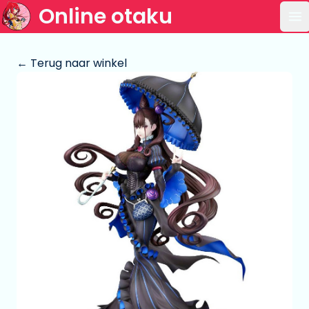
Online otaku
Op
← Terug naar winkel