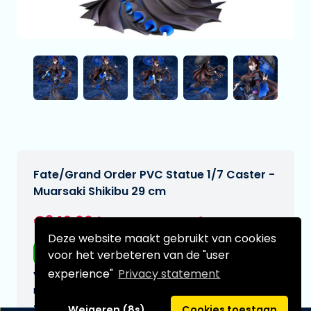
Fate/Grand Order PVC Statue 1/7 Caster -
Muarsaki Shikibu 29 cm
€349,00
[Onder voorbehoud]
Deze website maakt gebruikt van cookies
Gratis verzending
voor het verbeteren van de "user
experience"
Privacy statement
Verwachtte leverdatum:
n.v.t.
Type:
Weigeren (8s)
Cookies toestaan