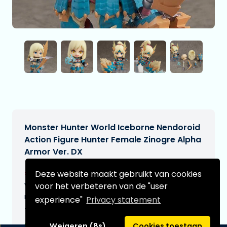
Monster Hunter World Iceborne Nendoroid
Action Figure Hunter Female Zinogre Alpha
Armor Ver. DX
€89,95
Deze website maakt gebruikt van cookies
[Onder voorbehoud]
voor het verbeteren van de "user
Verwachtte leverdatum:
n.v.t.
experience"
Privacy statement
Type:
Weigeren (8s)
Cookies toestaan