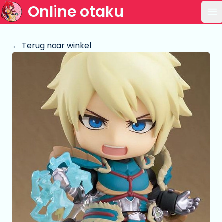
Online otaku
Op
← Terug naar winkel