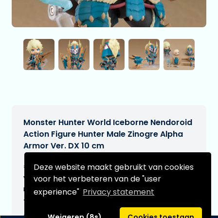
Monster Hunter World Iceborne Nendoroid
Action Figure Hunter Male Zinogre Alpha
Armor Ver. DX 10 cm
€88,95
Deze website maakt gebruikt van cookies
[Onder voorbehoud]
voor het verbeteren van de "user
Verwachtte leverdatum:
n.v.t.
experience"
Privacy statement
Type:
Weigeren (8s)
Cookies toestaan