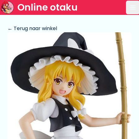
Online otaku
Op
← Terug naar winkel