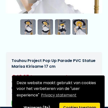
Touhou Project Pop Up Parade PVC Statue
Marisa Kirisame 17 cm
€42,95
[Onder voorbehoud]
Deze website maakt gebruikt van cookies
Verwachtte leverdatum:
n.v.t.
voor het verbeteren van de "user
Type:
experience"
Privacy statement
Anime figuren
Weigeren (8s)
Cookies toestaan