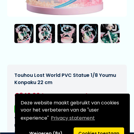
Touhou Lost World PVC Statue 1/8 Youmu
Konpaku 22 cm
€349,00
[Onder voorbehoud]
Deze website maakt gebruikt van cookies
Gratis verzending
voor het verbeteren van de "user
experience"
Privacy statement
Verwachtte leverdatum:
n.v.t.
Type:
Weigeren (8s)
Cookies toestaan