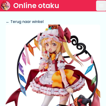
Online otaku
Op
← Terug naar winkel