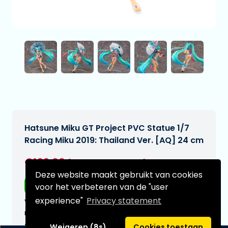
Hatsune Miku GT Project PVC Statue 1/7
Racing Miku 2019: Thailand Ver. [AQ] 24 cm
€199,00
[Onder voorbehoud]
Deze website maakt gebruikt van cookies
Gratis verzending
voor het verbeteren van de "user
experience"
Privacy statement
Verwachtte leverdatum:
n.v.t.
Type:
Weigeren (8s)
Cookies toestaan