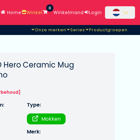
0
Home
Winkel
Winkelmand
Login
Onze merken
Series
Productgroepen
D Hero Ceramic Mug
no
rbehoud]
m:
Type:
Mokken
Merk: