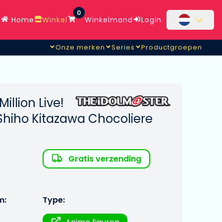
0
Home
Winkel
Winkelmand
Login
Onze merken
Series
Productgroepen
.
illion Live!
Shiho Kitazawa Chocoliere
m
Gratis verzending
m:
Type: