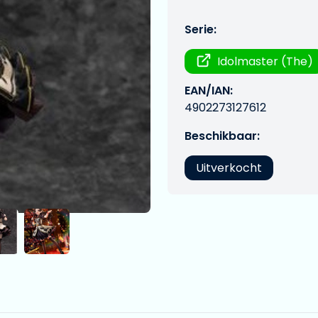
Serie:
Idolmaster (The)
EAN/IAN:
4902273127612
Beschikbaar:
Uitverkocht