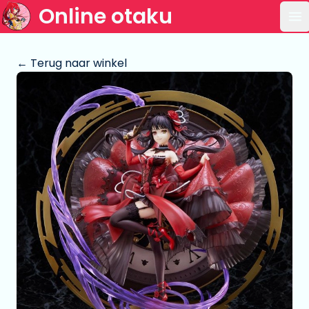
Online otaku
Op
← Terug naar winkel