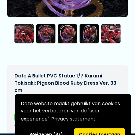
Date A Bullet PVC Statue 1/7 Kurumi
Tokisaki: Pigeon Blood Ruby Dress Ver. 33
cm
€609,00
Deze website maakt gebruikt van cookies
[Onder voorbehoud]
voor het verbeteren van de "user
Gratis verzending
experience"
Privacy statement
Verwachtte leverdatum:
n.v.t.
Weigeren (8s)
Cookies toestaan