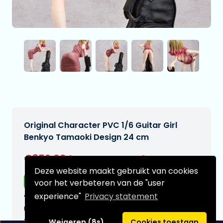
Original Character PVC 1/6 Guitar Girl
Benkyo Tamaoki Design 24 cm
€359,00
[Onder voorbehoud]
Deze website maakt gebruikt van cookies
Gratis verzending
voor het verbeteren van de "user
experience"
Privacy statement
Verwachtte leverdatum:
n.v.t.
Type:
Weigeren (8s)
Cookies toestaan