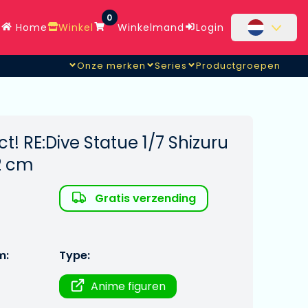
0
Home
Winkel
Winkelmand
Login
Onze merken
Series
Productgroepen
t! RE:Dive Statue 1/7 Shizuru
2 cm
Gratis verzending
m:
Type:
Anime figuren