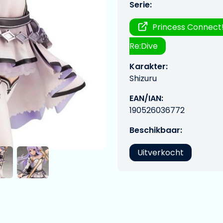
Serie:
Princess Connect
Re:Dive
Karakter:
Shizuru
EAN/IAN:
190526036772
Beschikbaar:
Uitverkocht