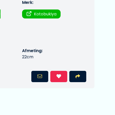
Merk:
!
Kotobukiya
Afmeting:
22cm