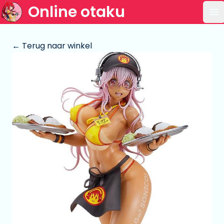
Online otaku
Op
← Terug naar winkel