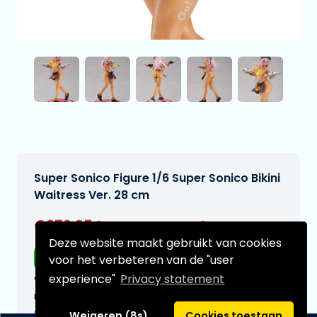
Super Sonico Figure 1/6 Super Sonico Bikini
Waitress Ver. 28 cm
€279,95
[Onder voorbehoud]
Deze website maakt gebruikt van cookies
Gratis verzending
voor het verbeteren van de "user
experience"
Privacy statement
Verwachtte leverdatum:
n.v.t.
Type:
Weigeren (8s)
Cookies toestaan