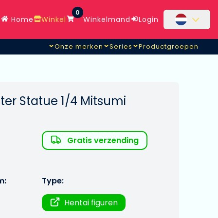
0
Home
Winkel
Winkelmand
Login
Onze merken
Series
Productgroepen
ter Statue 1/4 Mitsumi
Gratis verzending
m:
Type:
Hentai figuren