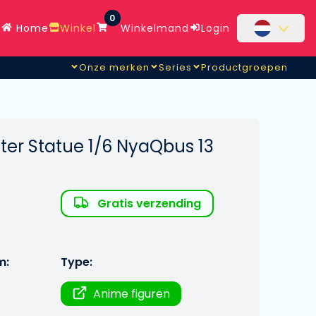
0
Home
Winkel
Winkelmand
Login
Onze merken
Series
Productgroepen
ter Statue 1/6 NyaQbus 13
Gratis verzending
m:
Type:
Anime figuren