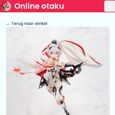
Online otaku
Op
← Terug naar winkel