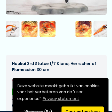
Houkai 3rd Statue 1/7 Kiana, Herrscher of
Flamescion 30 cm
€469,99
[Onder voorbehoud]
Deze website maakt gebruikt van cookies
voor het verbeteren van de "user
Gratis verzending
experience"
Privacy statement
Verwachtte leverdatum:
n.v.t.
Weigeren (8s)
Cookies toestaan