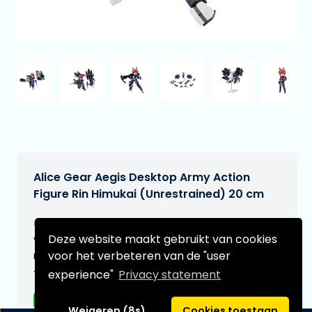
Alice Gear Aegis Desktop Army Action
Figure Rin Himukai (Unrestrained) 20 cm
€82,95
[Onder voorbehoud]
Deze website maakt gebruikt van cookies
Verwachtte leverdatum:
voor het verbeteren van de "user
n.v.t.
experience"
Privacy statement
Type:
Anime figuren
Weigeren (8s)
Cookies toestaan