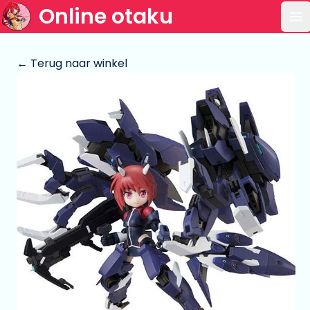
Online otaku
Op
← Terug naar winkel